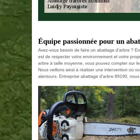
Équipe passionnée pour un abat
Avez-vous besoin de faire un abattage d’arbre ? En 
est de respecter votre environnement et votre prop
arbre à taille moyenne, vous pouvez compter sur l
Nous veillons ainsi à réaliser une intervention où 
alentours. Entreprise abattage d’arbre 89190, nou