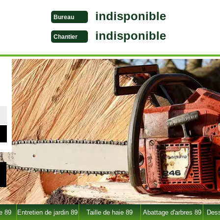
indisponible
Bureau
indisponible
Chantier
e 89
Entretien de jardin 89
Taille de haie 89
Abattage d'arbres 89
Dess