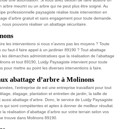
nde une autorisation. Si vous avez besoin de faire abattre un
un arbre meurtri ou un arbre qui ne peut plus être soigné. Au
ipe professionnelle paysagiste réalise toute intervention en
tage d’arbre gratuit et sans engagement pour toute demande.
 nous pouvons réaliser un abattage sécuritaire.
inons
faire les interventions si nous n’avons pas les moyens ? Toute
 ou faut-il faire appel à un jardinier 89190 ? Tout abattage
 les démarches administratives que la réalisation de l’abattage
inons et tout 89190, Luidjy Paysagiste intervient pour toute
pour mettre au point les diverses interventions à faire.
vaux abattage d’arbre à Molinons
nées, l’entreprise de est une entreprise travaillant pour tout
tage, élagage, plantation et entretien de jardin, la taille de
t aussi abattage d’arbre. Donc, le service de Luidjy Paysagiste
es qui sont compétentes et aptes à donner de meilleur résultat.
e la réalisation d’abattage d’arbre sur votre terrain selon vos
i se trouve dans Molinons 89190.