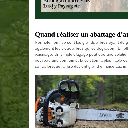
Quand réaliser un abattage d’a
Normalement, ce sont les grands arbres ayant de 
également les vieux arbres qui se dégradent. En effet
voisinage. Un simple élagage peut être une solution
nouveau une contrainte, la solution la plus fiable es
se fait lorsque l’arbre devient grand et nuise aux inf