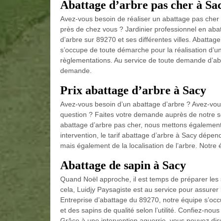
Abattage d’arbre pas cher à Sa
Avez-vous besoin de réaliser un abattage pas cher 
près de chez vous ? Jardinier professionnel en aba
d’arbre sur 89270 et ses différentes villes. Abattage
s’occupe de toute démarche pour la réalisation d’un
règlementations. Au service de toute demande d’ab
demande.
Prix abattage d’arbre à Sacy
Avez-vous besoin d’un abattage d’arbre ? Avez-vous
question ? Faites votre demande auprès de notre soc
abattage d’arbre pas cher, nous mettons également 
intervention, le tarif abattage d’arbre à Sacy dépend
mais également de la localisation de l’arbre. Notr
Abattage de sapin à Sacy
Quand Noël approche, il est temps de préparer les s
cela, Luidjy Paysagiste est au service pour assurer
Entreprise d’abattage du 89270, notre équipe s’occ
et des sapins de qualité selon l’utilité. Confiez-nou
Grâce à une intervention aguerrie, vous pouvez dis