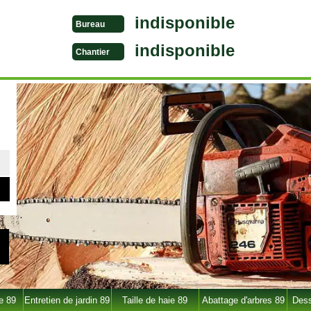
indisponible
Bureau
indisponible
Chantier
e 89
Entretien de jardin 89
Taille de haie 89
Abattage d'arbres 89
Dess