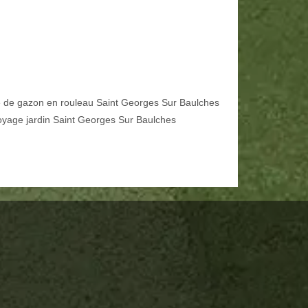
 de gazon en rouleau Saint Georges Sur Baulches
oyage jardin Saint Georges Sur Baulches