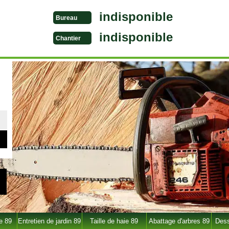
indisponible
Bureau
indisponible
Chantier
e 89
Entretien de jardin 89
Taille de haie 89
Abattage d'arbres 89
Dess