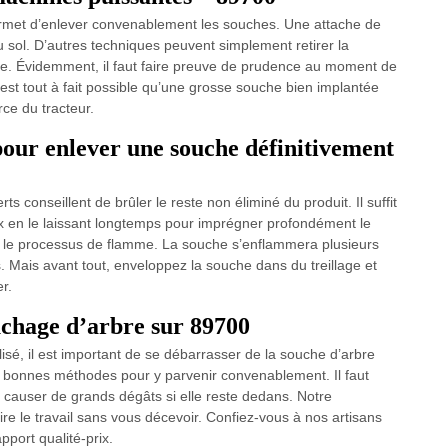
permet d’enlever convenablement les souches. Une attache de
u sol. D’autres techniques peuvent simplement retirer la
ge. Évidemment, il faut faire preuve de prudence au moment de
l est tout à fait possible qu’une grosse souche bien implantée
rce du tracteur.
pour enlever une souche définitivement
s conseillent de brûler le reste non éliminé du produit. Il suffit
 en le laissant longtemps pour imprégner profondément le
r le processus de flamme. La souche s’enflammera plusieurs
ns. Mais avant tout, enveloppez la souche dans du treillage et
r.
uchage d’arbre sur 89700
lisé, il est important de se débarrasser de la souche d’arbre
t de bonnes méthodes pour y parvenir convenablement. Il faut
ut causer de grands dégâts si elle reste dedans. Notre
re le travail sans vous décevoir. Confiez-vous à nos artisans
ort qualité-prix.