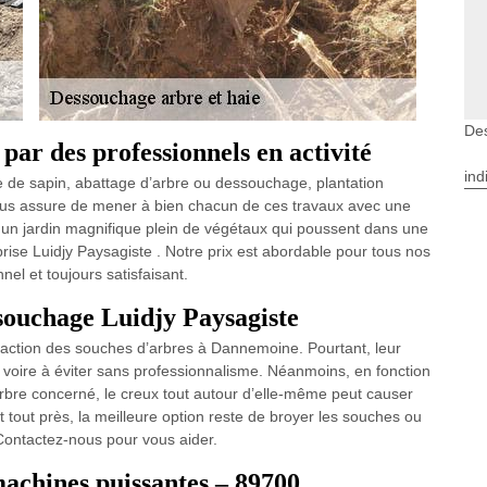
De
ar des professionnels en activité
ind
ge de sapin, abattage d’arbre ou dessouchage, plantation
ous assure de mener à bien chacun de ces travaux avec une
r un jardin magnifique plein de végétaux qui poussent dans une
eprise Luidjy Paysagiste . Notre prix est abordable pour tous nos
nel et toujours satisfaisant.
ssouchage Luidjy Paysagiste
réfaction des souches d’arbres à Dannemoine. Pourtant, leur
e, voire à éviter sans professionnalisme. Néanmoins, en fonction
arbre concerné, le creux tout autour d’elle-même peut causer
 tout près, la meilleure option reste de broyer les souches ou
 Contactez-nous pour vous aider.
achines puissantes – 89700