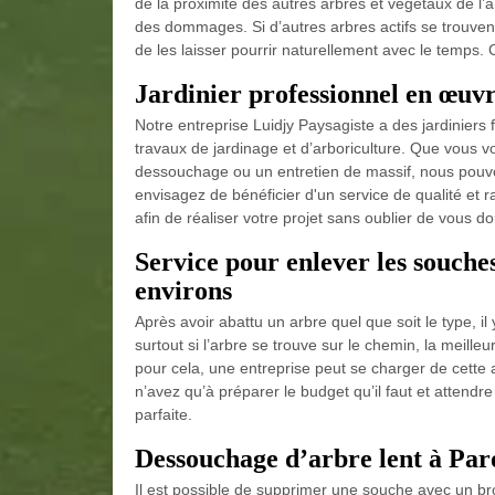
de la proximité des autres arbres et végétaux de l’
des dommages. Si d’autres arbres actifs se trouvent
de les laisser pourrir naturellement avec le temps.
Jardinier professionnel en œuvr
Notre entreprise Luidjy Paysagiste a des jardiniers
travaux de jardinage et d’arboriculture. Que vous vo
dessouchage ou un entretien de massif, nous pouvo
envisagez de bénéficier d'un service de qualité et r
afin de réaliser votre projet sans oublier de vous d
Service pour enlever les souche
environs
Après avoir abattu un arbre quel que soit le type, il
surtout si l’arbre se trouve sur le chemin, la meille
pour cela, une entreprise peut se charger de cette 
n’avez qu’à préparer le budget qu’il faut et attendr
parfaite.
Dessouchage d’arbre lent à Pa
Il est possible de supprimer une souche avec un br