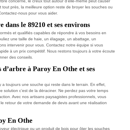
arbre concerné, le creux tout autour d’elle-même peut causer
 tout près, la meilleure option reste de broyer les souches ou
 Contactez-nous pour vous aider.
e dans le 89210 et ses environs
 formés et qualifiés capables de répondre à vos besoins en
uliez une taille de haie, un élagage, un abattage, un
ns intervenir pour vous. Contactez notre équipe si vous
apide à un prix compétitif. Nous restons toujours à votre écoute
onner des conseils.
s d’arbre à Paroy En Othe et ses
 y a toujours une souche qui reste dans le terrain. En effet,
ure solution c’est de la déraciner. Ne perdez pas votre temps
action. Avec nos artisans paysagistes professionnels, vous
e le retour de votre demande de devis avant une réalisation
roy En Othe
oyeur électrique ou un produit de bois pour ôter les souches