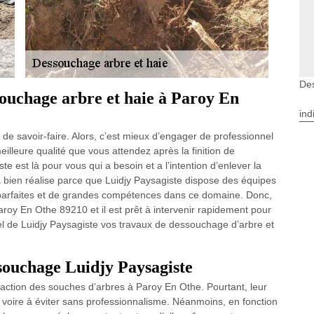
De
souchage arbre et haie à Paroy En
ind
 de savoir-faire. Alors, c’est mieux d’engager de professionnel
illeure qualité que vous attendez après la finition de
e est là pour vous qui a besoin et a l’intention d’enlever la
ra bien réalise parce que Luidjy Paysagiste dispose des équipes
 parfaites et de grandes compétences dans ce domaine. Donc,
aroy En Othe 89210 et il est prêt à intervenir rapidement pour
nel de Luidjy Paysagiste vos travaux de dessouchage d’arbre et
ssouchage Luidjy Paysagiste
éfaction des souches d’arbres à Paroy En Othe. Pourtant, leur
e, voire à éviter sans professionnalisme. Néanmoins, en fonction