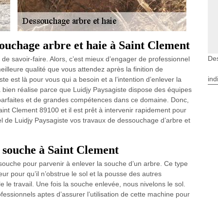
souchage arbre et haie à Saint Clement
Des
 de savoir-faire. Alors, c’est mieux d’engager de professionnel
illeure qualité que vous attendez après la finition de
ind
e est là pour vous qui a besoin et a l’intention d’enlever la
ra bien réalise parce que Luidjy Paysagiste dispose des équipes
 parfaites et de grandes compétences dans ce domaine. Donc,
aint Clement 89100 et il est prêt à intervenir rapidement pour
nel de Luidjy Paysagiste vos travaux de dessouchage d’arbre et
e souche à Saint Clement
 souche pour parvenir à enlever la souche d’un arbre. Ce type
r pour qu’il n’obstrue le sol et la pousse des autres
e le travail. Une fois la souche enlevée, nous nivelons le sol.
essionnels aptes d’assurer l’utilisation de cette machine pour