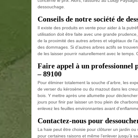
concerne le prix. Alors, rassurez au Luidjy Paysagis
dessouchage.
Conseils de notre société de de
Il existe des produits en vente pour aider à la putr
utilisation doit être faite avec une grande prudenc
de la proximité des autres arbres et végétaux de l’
des dommages. Si d’autres arbres actifs se trouvent
de les laisser pourrir naturellement avec le temps.
Faire appel à un professionnel 
– 89100
Pour éliminer totalement la souche d’arbre, les expert
de verser du kérosène ou du mazout dans les creux
bois. Y mettre après une allumette pour déclenche
jours pour finir par laisser un trou plein de charbo
enlevez les feuilles environnantes avant d'enflamme
Contactez-nous pour dessoucher
La haie peut être choisie pour clôturer un jardin ou 
pour certaines raisons et même l’enlever jusqu’à sa 