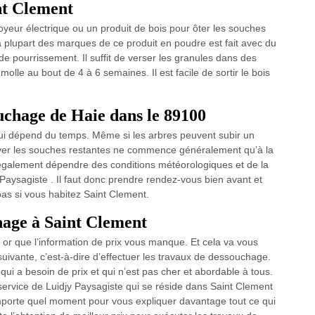
nt Clement
oyeur électrique ou un produit de bois pour ôter les souches
a plupart des marques de ce produit en poudre est fait avec du
de pourrissement. Il suffit de verser les granules dans des
olle au bout de 4 à 6 semaines. Il est facile de sortir le bois
chage de Haie dans le 89100
qui dépend du temps. Même si les arbres peuvent subir un
lever les souches restantes ne commence généralement qu’à la
t également dépendre des conditions météorologiques et de la
y Paysagiste . Il faut donc prendre rendez-vous bien avant et
pas si vous habitez Saint Clement.
hage à Saint Clement
or que l’information de prix vous manque. Et cela va vous
uivante, c’est-à-dire d’effectuer les travaux de dessouchage.
 qui a besoin de prix et qui n’est pas cher et abordable à tous.
e service de Luidjy Paysagiste qui se réside dans Saint Clement
’importe quel moment pour vous expliquer davantage tout ce qui