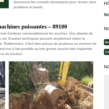
donnerons les conseils nécessaires pour réussir sans
H
problème le travail.
No
achines puissantes – 89100
N
permet d’enlever convenablement les souches. Une attache de
u sol. D’autres techniques peuvent simplement retirer la
Bu
ge. Évidemment, il faut faire preuve de prudence au moment de
l est tout à fait possible qu’une grosse souche bien implantée
Ch
rce du tracteur.
N