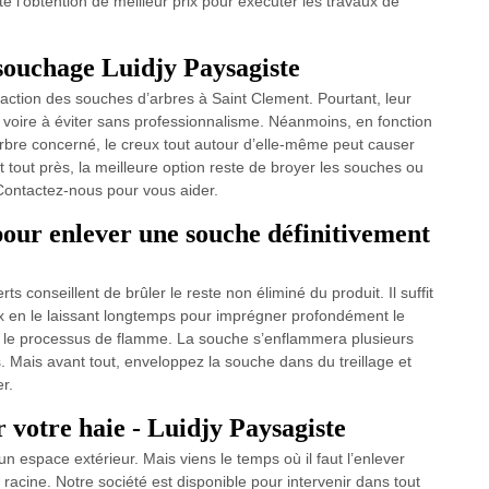
te l’obtention de meilleur prix pour exécuter les travaux de
ssouchage Luidjy Paysagiste
éfaction des souches d’arbres à Saint Clement. Pourtant, leur
e, voire à éviter sans professionnalisme. Néanmoins, en fonction
arbre concerné, le creux tout autour d’elle-même peut causer
 tout près, la meilleure option reste de broyer les souches ou
 Contactez-nous pour vous aider.
pour enlever une souche définitivement
s conseillent de brûler le reste non éliminé du produit. Il suffit
 en le laissant longtemps pour imprégner profondément le
r le processus de flamme. La souche s’enflammera plusieurs
ns. Mais avant tout, enveloppez la souche dans du treillage et
r.
 votre haie - Luidjy Paysagiste
un espace extérieur. Mais viens le temps où il faut l’enlever
racine. Notre société est disponible pour intervenir dans tout