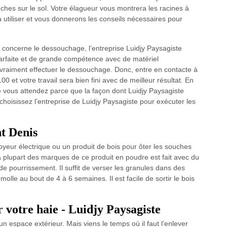
nches sur le sol. Votre élagueur vous montrera les racines à
 utiliser et vous donnerons les conseils nécessaires pour
i concerne le dessouchage, l’entreprise Luidjy Paysagiste
parfaite et de grande compétence avec de matériel
ur vraiment effectuer le dessouchage. Donc, entre en contacte à
0 et votre travail sera bien fini avec de meilleur résultat. En
e vous attendez parce que la façon dont Luidjy Paysagiste
, choisissez l’entreprise de Luidjy Paysagiste pour exécuter les
nt Denis
oyeur électrique ou un produit de bois pour ôter les souches
a plupart des marques de ce produit en poudre est fait avec du
de pourrissement. Il suffit de verser les granules dans des
olle au bout de 4 à 6 semaines. Il est facile de sortir le bois
 votre haie - Luidjy Paysagiste
un espace extérieur. Mais viens le temps où il faut l’enlever