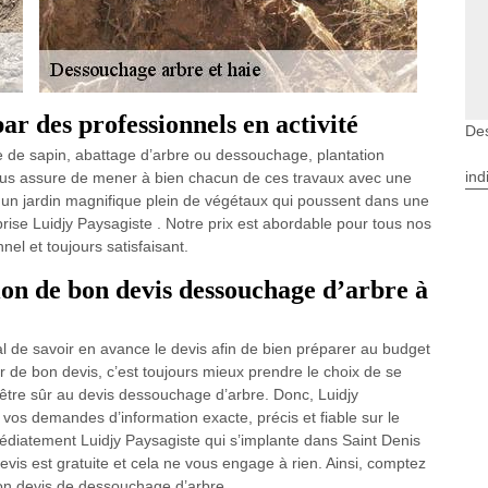
ar des professionnels en activité
Des
ge de sapin, abattage d’arbre ou dessouchage, plantation
ind
ous assure de mener à bien chacun de ces travaux avec une
r un jardin magnifique plein de végétaux qui poussent dans une
eprise Luidjy Paysagiste . Notre prix est abordable pour tous nos
nel et toujours satisfaisant.
ion de bon devis dessouchage d’arbre à
al de savoir en avance le devis afin de bien préparer au budget
r de bon devis, c’est toujours mieux prendre le choix de se
tre sûr au devis dessouchage d’arbre. Donc, Luidjy
vos demandes d’information exacte, précis et fiable sur le
médiatement Luidjy Paysagiste qui s’implante dans Saint Denis
is est gratuite et cela ne vous engage à rien. Ainsi, comptez
bon devis de dessouchage d’arbre.