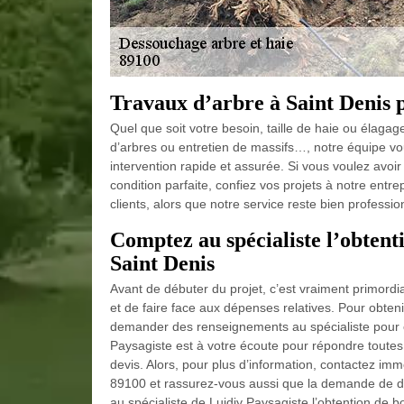
Travaux d’arbre à Saint Denis p
Quel que soit votre besoin, taille de haie ou élaga
d’arbres ou entretien de massifs…, notre équipe v
intervention rapide et assurée. Si vous voulez avoi
condition parfaite, confiez vos projets à notre entr
clients, alors que notre service reste bien profession
Comptez au spécialiste l’obtent
Saint Denis
Avant de débuter du projet, c’est vraiment primordi
et de faire face aux dépenses relatives. Pour obteni
demander des renseignements au spécialiste pour ê
Paysagiste est à votre écoute pour répondre toutes 
devis. Alors, pour plus d’information, contactez im
89100 et rassurez-vous aussi que la demande de dev
au spécialiste de Luidjy Paysagiste l’obtention de 