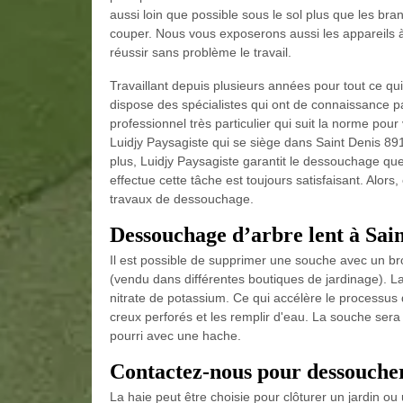
aussi loin que possible sous le sol plus que les bra
couper. Nous vous exposerons aussi les appareils à
réussir sans problème le travail.
Travaillant depuis plusieurs années pour tout ce qu
dispose des spécialistes qui ont de connaissance 
professionnel très particulier qui suit la norme po
Luidjy Paysagiste qui se siège dans Saint Denis 8910
plus, Luidjy Paysagiste garantit le dessouchage qu
effectue cette tâche est toujours satisfaisant. Alors
travaux de dessouchage.
Dessouchage d’arbre lent à Sai
Il est possible de supprimer une souche avec un br
(vendu dans différentes boutiques de jardinage). L
nitrate de potassium. Ce qui accélère le processus 
creux perforés et les remplir d'eau. La souche sera m
pourri avec une hache.
Contactez-nous pour dessoucher
La haie peut être choisie pour clôturer un jardin ou 