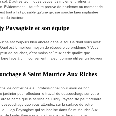
u sol. D’autres techniques peuvent simplement retirer la
ge. Évidemment, il faut faire preuve de prudence au moment de
l est tout à fait possible qu’une grosse souche bien implantée
rce du tracteur.
y Paysagiste et son équipe
ouche est toujours bien ancrée dans le sol. Ce dont vous avez
. Quel est le meilleur moyen de résoudre ce problème ? Vous
yeur de souches, c’est moins coûteux et de qualité que
 faire face à un inconvénient majeur comme utiliser un broyeur
ssouchage à Saint Maurice Aux Riches
tiel de confier cela au professionnel pour avoir de bon
e jardinier pour effectuer le travail de dessouchage sur votre
 à droite parce que le service de Luidjy Paysagiste peut prendre
l de dessouchage que vous attendez sur la surface de votre
pel à Luidjy Paysagiste qui se localise dans Saint Maurice Aux
ier de Luidjy Paysagiste vos travaux de dessouchage.