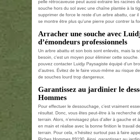
pelle rétrocaveuse peut aussi extraire les racines d
souche hors du sol avec une chaîne plantée à la ti
supprimer de force le reste d’un arbre abattu, car i
se montre être plus qu'une pierre pour contrer la fo
Arracher une souche avec Luidj
d’émondeurs professionnels
Un arbre abattu et son bois sont enlevés, mais la s
besoin, c'est un moyen pour éliminer cette souche
pouvez contacter Luidjy Paysagiste équipé d’un bro
d’autres. Évitez de le faire vous-même au risque de
de souches lourd trop dangereux.
Garantissez au jardinier le de
Hommes
Pour effectuer le dessouchage, c’est vraiment essen
résultat. Donc, vous êtes peut-être à la recherche d
terrain. Alors, n’envisagez plus d’aller à gauche et
en main et réalise avec la bonne finition le travai
terrain. Pour cela, n’hésitez surtout pas à faire ap
Riches Hommes 89190. Ainsi, garantissez au jardin