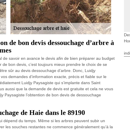
Des
Ho
ion de bon devis dessouchage d’arbre à
mmes
ind
al de savoir en avance le devis afin de bien préparer au budget
r de bon devis, c’est toujours mieux prendre le choix de se
tre sûr au devis dessouchage d’arbre. Donc, Luidjy
vos demandes d’information exacte, précis et fiable sur le
médiatement Luidjy Paysagiste qui s’implante dans Saint
 aussi que la demande de devis est gratuite et cela ne vous
idjy Paysagiste l’obtention de bon devis de dessouchage
chage de Haie dans le 89190
qui dépend du temps. Même si les arbres peuvent subir un
lever les souches restantes ne commence généralement qu’à la