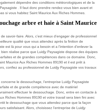
t également dépendre des conditions météorologiques et de la
y Paysagiste . Il faut donc prendre rendez-vous bien avant et
 pas si vous habitez Saint Maurice Aux Riches Hommes.
souchage arbre et haie à Saint Maurice
 de savoir-faire. Alors, c’est mieux d’engager de professionnel
illeure qualité que vous attendez après la finition de
e est là pour vous qui a besoin et a l’intention d’enlever la
ra bien réalise parce que Luidjy Paysagiste dispose des équipes
 parfaites et de grandes compétences dans ce domaine. Donc,
Saint Maurice Aux Riches Hommes 89190 et il est prêt à
lors, confiez au professionnel de Luidjy Paysagiste vos travaux
i concerne le dessouchage, l’entreprise Luidjy Paysagiste
parfaite et de grande compétence avec de matériel
ur vraiment effectuer le dessouchage. Donc, entre en contacte à
Aux Riches Hommes 89190 et votre travail sera bien fini avec
rantit le dessouchage que vous attendez parce que la façon
urs satisfaisant. Alors, choisissez l’entreprise de Luidjy