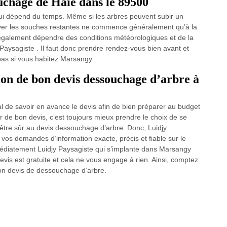
chage de Haie dans le 89500
qui dépend du temps. Même si les arbres peuvent subir un
lever les souches restantes ne commence généralement qu’à la
t également dépendre des conditions météorologiques et de la
y Paysagiste . Il faut donc prendre rendez-vous bien avant et
pas si vous habitez Marsangy.
ion de bon devis dessouchage d’arbre à
al de savoir en avance le devis afin de bien préparer au budget
r de bon devis, c’est toujours mieux prendre le choix de se
tre sûr au devis dessouchage d’arbre. Donc, Luidjy
vos demandes d’information exacte, précis et fiable sur le
mmédiatement Luidjy Paysagiste qui s’implante dans Marsangy
is est gratuite et cela ne vous engage à rien. Ainsi, comptez
bon devis de dessouchage d’arbre.