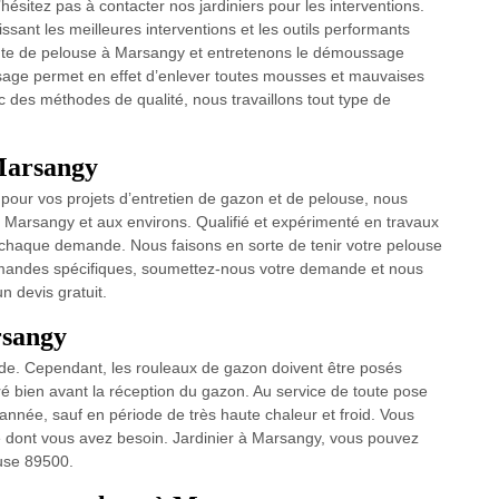
hésitez pas à contacter nos jardiniers pour les interventions.
ssant les meilleures interventions et les outils performants
nte de pelouse à Marsangy et entretenons le démoussage
sage permet en effet d’enlever toutes mousses et mauvaises
 des méthodes de qualité, nous travaillons tout type de
 Marsangy
 pour vos projets d’entretien de gazon et de pelouse, nous
 Marsangy et aux environs. Qualifié et expérimenté en travaux
r chaque demande. Nous faisons en sorte de tenir votre pelouse
emandes spécifiques, soumettez-nous votre demande et nous
n devis gratuit.
rsangy
pide. Cependant, les rouleaux de gazon doivent être posés
aré bien avant la réception du gazon. Au service de toute pose
l'année, sauf en période de très haute chaleur et froid. Vous
e dont vous avez besoin. Jardinier à Marsangy, vous pouvez
use 89500.