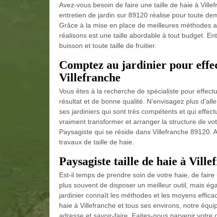
Avez-vous besoin de faire une taille de haie à Ville
entretien de jardin sur 89120 réalise pour toute dem
Grâce à la mise en place de meilleures méthodes ave
réalisons est une taille abordable à tout budget. Entr
buisson et toute taille de fruitier.
Comptez au jardinier pour effec
Villefranche
Vous êtes à la recherche de spécialiste pour effectue
résultat et de bonne qualité. N’envisagez plus d’alle
ses jardiniers qui sont très compétents et qui effec
vraiment transformer et arranger la structure de vo
Paysagiste qui se réside dans Villefranche 89120. A
travaux de taille de haie.
Paysagiste taille de haie à Ville
Est-il temps de prendre soin de votre haie, de faire
plus souvent de disposer un meilleur outil, mais éga
jardinier connaît les méthodes et les moyens efficac
haie à Villefranche et tous ses environs, notre équi
adresse et savoir-faire. Faites-nous parvenir votre