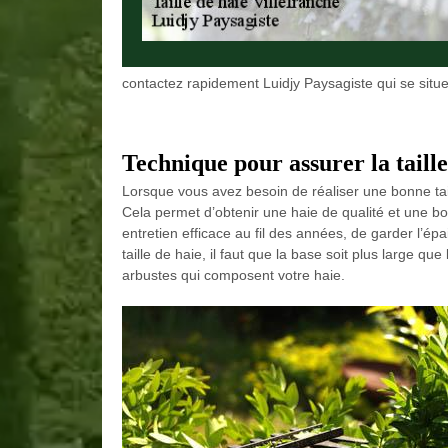
contactez rapidement Luidjy Paysagiste qui se situ
Technique pour assurer la taille
Lorsque vous avez besoin de réaliser une bonne tai
Cela permet d’obtenir une haie de qualité et une bon
entretien efficace au fil des années, de garder l’ép
taille de haie, il faut que la base soit plus large qu
arbustes qui composent votre haie.