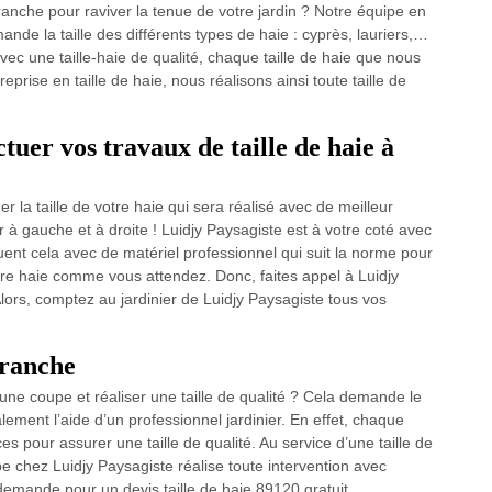
franche pour raviver la tenue de votre jardin ? Notre équipe en
ande la taille des différents types de haie : cyprès, lauriers,…
c une taille-haie de qualité, chaque taille de haie que nous
eprise en taille de haie, nous réalisons ainsi toute taille de
tuer vos travaux de taille de haie à
r la taille de votre haie qui sera réalisé avec de meilleur
r à gauche et à droite ! Luidjy Paysagiste est à votre coté avec
tuent cela avec de matériel professionnel qui suit la norme pour
tre haie comme vous attendez. Donc, faites appel à Luidjy
lors, comptez au jardinier de Luidjy Paysagiste tous vos
franche
 une coupe et réaliser une taille de qualité ? Cela demande le
lement l’aide d’un professionnel jardinier. En effet, chaque
es pour assurer une taille de qualité. Au service d’une taille de
pe chez Luidjy Paysagiste réalise toute intervention avec
 demande pour un devis taille de haie 89120 gratuit.